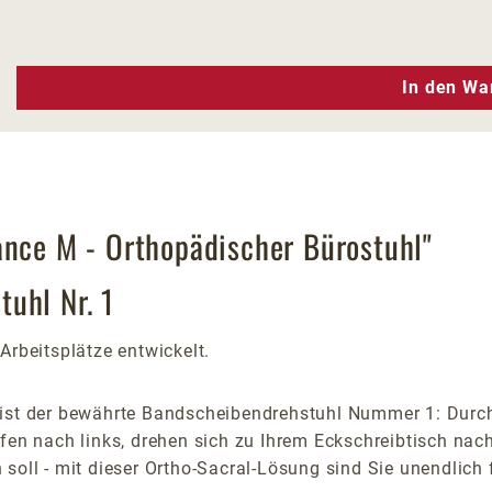
n Wert ein oder benutze die Schaltfläc
In den Wa
ance M - Orthopädischer Bürostuhl"
uhl Nr. 1
Arbeitsplätze entwickelt.
ist der bewährte Bandscheibendrehstuhl Nummer 1: Durch 
ifen nach links, drehen sich zu Ihrem Eckschreibtisch nac
soll - mit dieser Ortho-Sacral-Lösung sind Sie unendlich 