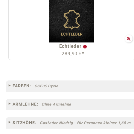
Echtleder
289,90 €*
FARBEN:
CSE06 Cycle
ARMLEHNE:
Ohne Armlehne
SITZHÖHE:
Gasfeder Niedrig - für Personen kleiner 1,60 m