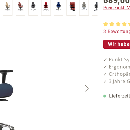
689,00
Regulärer P
Preise inkl.
Durchschnit
3 Bewertun
Wir habe
✓ Punkt-Sy
✓ Ergonomi
✓ Orthopäd
✓ 3 Jahre 
Lieferzei