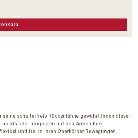
hen um die Anzahl zu erhöhen oder zu r
renkorb
seine schulterfreie Rückenlehne gewährt Ihnen dieser
h rechts oder umgreifen mit den Armen Ihre
flexibel und frei in Ihren Oberkörper-Bewegungen.