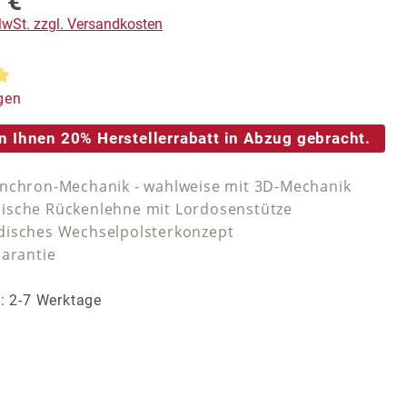
 €
reis:
 MwSt. zzgl. Versandkosten
tliche Bewertung von 5 von 5 Sternen
gen
n Ihnen 20% Herstellerrabatt in Abzug gebracht.
nchron-Mechanik - wahlweise mit 3D-Mechanik
sche Rückenlehne mit Lordosenstütze
isches Wechselpolsterkonzept
Garantie
t: 2-7 Werktage