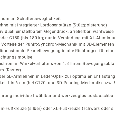
imum an Schulterbeweglichkeit
e mit integrierter Lordosenstütze (Stützpolsterung)
iduell einstellbarem Gegendruck, arretierbar; wahlweise C
 oder C180 (bis 180 kg; nur in Verbindung mit XL-Aluminiu
Vorteile der Punkt-Synchron-Mechanik mit 3D-Elementen fü
dimensionale Pendelbewegung in alle Richtungen für eine
richtungsimpulse
nchron im Winkelverhältnis von 1:3 Ihrem Bewegungsabla
cm (Raster)
der 5D-Armlehnen in Leder-Optik zur optimalen Entlastung
rkeit bis 6 cm (bei C120- und 3D-Pending-Mechanik) bzw.
ührung individuell wählbar und werkzeuglos austauschbar
m-Fußkreuze (silber) oder XL-Fußkreuze (schwarz oder si