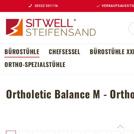
03322 501116
VERKAUFSAUSSTEL
m Hauptinhalt springen
Zur Suche springen
Zur Hauptnavigation springen
BÜROSTÜHLE
CHEFSESSEL
BÜROSTÜHLE XX
ORTHO-SPEZIALSTÜHLE
Ortholetic Balance M - Orth