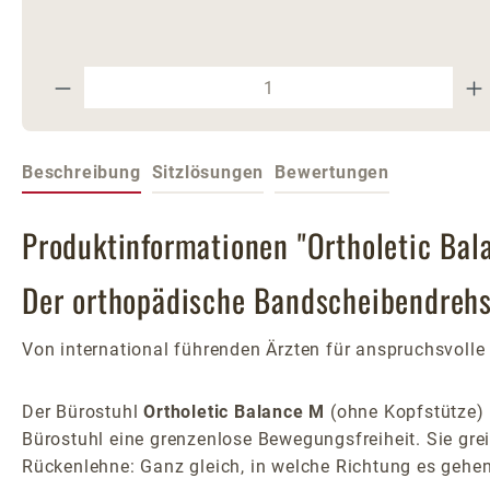
Produkt Anzahl: Gib den gewünschte
Beschreibung
Sitzlösungen
Bewertungen
Produktinformationen "Ortholetic Bal
Der orthopädische Bandscheibendrehst
Von international führenden Ärzten für anspruchsvolle 
Der Bürostuhl
Ortholetic Balance M
(ohne Kopfstütze) 
Bürostuhl eine grenzenlose Bewegungsfreiheit. Sie gre
Rückenlehne: Ganz gleich, in welche Richtung es gehen 