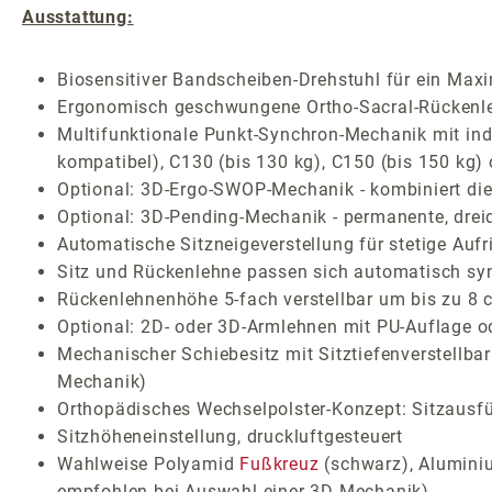
Ausstattung:
Biosensitiver Bandscheiben-Drehstuhl für ein Max
Ergonomisch geschwungene Ortho-Sacral-Rückenlehn
Multifunktionale Punkt-Synchron-Mechanik mit indiv
kompatibel), C130 (bis 130 kg), C150 (bis 150 kg)
Optional: 3D-Ergo-SWOP-Mechanik - kombiniert die 
Optional: 3D-Pending-Mechanik - permanente, drei
Automatische Sitzneigeverstellung für stetige Auf
Sitz und Rückenlehne passen sich automatisch sy
Rückenlehnenhöhe 5-fach verstellbar um bis zu 8 
Optional: 2D- oder 3D-Armlehnen mit PU-Auflage o
Mechanischer Schiebesitz mit Sitztiefenverstellba
Mechanik)
Orthopädisches Wechselpolster-Konzept: Sitzausf
Sitzhöheneinstellung, druckluftgesteuert
Wahlweise Polyamid
Fußkreuz
(schwarz), Aluminiu
empfohlen bei Auswahl einer 3D-Mechanik)