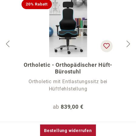
20% Rabatt
Ortholetic - Orthopädischer Hüft-
Bürostuhl
Ortholetic mit Entlastungssitz bei
Hüftfehlstellung
Regulärer Preis:
ab
839,00 €
Bestellung widerrufen