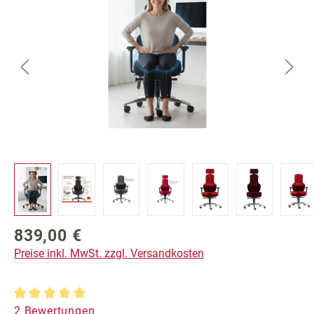
839,00 €
Regulärer Preis:
Preise inkl. MwSt. zzgl. Versandkosten
Durchschnittliche Bewertung von 5 von 5 Sternen
2 Bewertungen