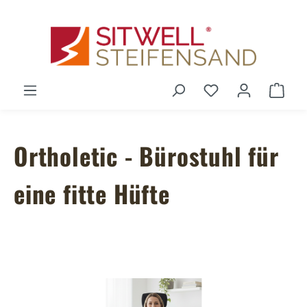
Zum Hauptinhalt springen
Du hast 0 Produ
Ware
Ortholetic - Bürostuhl für
eine fitte Hüfte
Bildergalerie überspringen