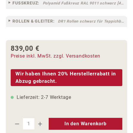
FUSSKREUZ:
Polyamid Fußkreuz RAL 9011 schwarz [44]
ROLLEN & GLEITER:
DR1 Rollen schwarz für Teppichböden [10]
839,00 €
Regulärer Preis:
Preise inkl. MwSt. zzgl. Versandkosten
Wir haben Ihnen 20% Herstellerrabatt in
Abzug gebracht.
Lieferzeit: 2-7 Werktage
Produkt Anzahl: Gib den gewünschten We
In den Warenkorb