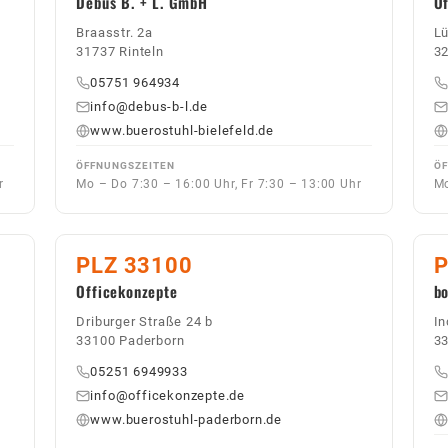
Debus B. + L. GmbH
Of
Braasstr. 2a
Lü
31737 Rinteln
3
05751 964934
info@debus-b-l.de
www.buerostuhl-bielefeld.de
ÖFFNUNGSZEITEN
ÖF
r
Mo – Do 7:30 – 16:00 Uhr, Fr 7:30 – 13:00 Uhr
Mo
PLZ 33100
P
Officekonzepte
b
Driburger Straße 24 b
In
33100 Paderborn
33
05251 6949933
info@officekonzepte.de
www.buerostuhl-paderborn.de