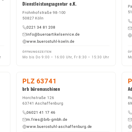
Dienstleistungsagentur e.K.
Pa
51
Frohnhofstraße 98-100
50827 Köln
0221 34 81 208
info@bueroartikelservice.de
www.buerostuhl-koeln.de
ÖFFNUNGSZEITEN
ÖF
r
Mo bis Do 9:00 – 16:00 Uhr, Fr 8:30 – 15:30 Uhr
Mo
PLZ 63741
P
brb büromaschinen
Ad
Horchstraße 126
Ru
63741 Aschaffenburg
69
06021 41 17 46
m.fries@brb-gmbh.de
www.buerostuhl-aschaffenburg.de