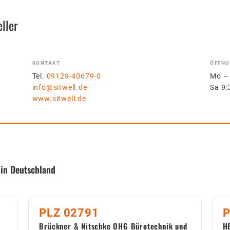
ller
KONTAKT
ÖFFNU
Tel.
09129-40679-0
Mo – 
info@sitwell.de
Sa 9:
www.sitwell.de
 in Deutschland
PLZ 02791
P
Brückner & Nitschke OHG Bürotechnik und
H