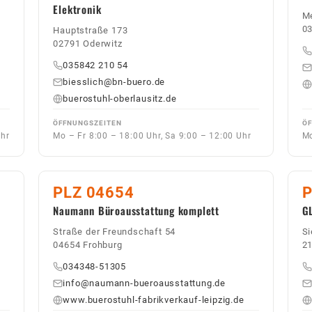
Elektronik
Me
03
Hauptstraße 173
02791 Oderwitz
035842 210 54
biesslich@bn-buero.de
buerostuhl-oberlausitz.de
ÖFFNUNGSZEITEN
ÖF
Uhr
Mo – Fr 8:00 – 18:00 Uhr, Sa 9:00 – 12:00 Uhr
Mo
PLZ 04654
P
Naumann Büroausstattung komplett
G
Straße der Freundschaft 54
S
04654 Frohburg
21
034348-51305
info@naumann-bueroausstattung.de
www.buerostuhl-fabrikverkauf-leipzig.de