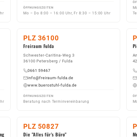
ÖF
Mo
ÖFFNUNGSZEITEN
Uhr
Mo – Do 8:00 – 16:00 Uhr, Fr 8:30 – 15:00 Uhr
Te
PLZ 36100
P
Freiraum Fulda
P
Schwester-Caritina-Weg 3
Am
36100 Petersberg / Fulda
42
0661 59467
info@freiraum-fulda.de
www.buerostuhl-fulda.de
ÖFFNUNGSZEITEN
ÖF
Uhr
Beratung nach Terminvereinbarung
Mo
PLZ 50827
P
ng
Die "Alles für's Büro"
M