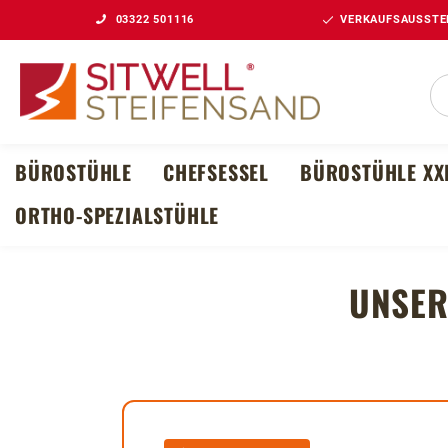
03322 501116
VERKAUFSAUSSTEL
m Hauptinhalt springen
Zur Suche springen
Zur Hauptnavigation springen
BÜROSTÜHLE
CHEFSESSEL
BÜROSTÜHLE XX
ORTHO-SPEZIALSTÜHLE
UNSE