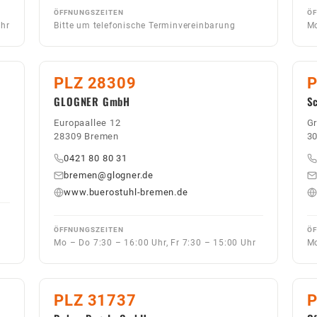
ÖFFNUNGSZEITEN
ÖF
Uhr
Bitte um telefonische Terminvereinbarung
Mo
PLZ 28309
P
GLOGNER GmbH
S
Europaallee 12
Gr
28309 Bremen
3
0421 80 80 31
bremen@glogner.de
www.buerostuhl-bremen.de
ÖFFNUNGSZEITEN
ÖF
Mo – Do 7:30 – 16:00 Uhr, Fr 7:30 – 15:00 Uhr
Mo
PLZ 31737
P