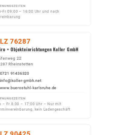
FNUNGSZEITEN
-Fr 09:00 – 16:00 Uhr und nach
reinbarung
LZ 76287
üro + Objekteinrichtungen Koller GmbH
äfenweg 22
287 Rheinstetten
0721 91436320
info@koller-gmbh.net
www.buerostuhl-karlsruhe.de
FNUNGSZEITEN
 – Fr 8:00 – 17:00 Uhr – Nur mit
rminvereinbarung, kein Ladengeschäft
LZ 90425