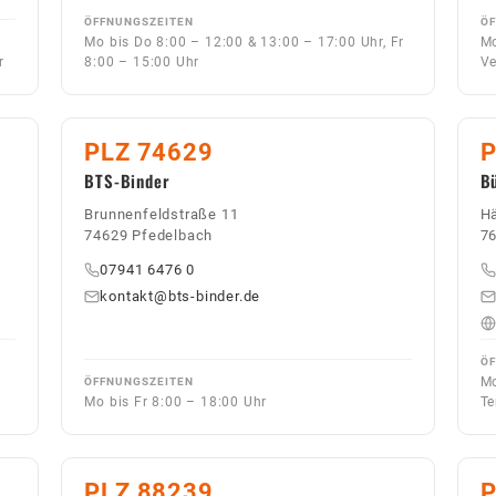
ÖFFNUNGSZEITEN
ÖF
Mo bis Do 8:00 – 12:00 & 13:00 – 17:00 Uhr, Fr
Mo
r
8:00 – 15:00 Uhr
Ve
PLZ 74629
P
BTS-Binder
B
Brunnenfeldstraße 11
H
74629 Pfedelbach
76
07941 6476 0
kontakt@bts-binder.de
ÖF
Mo
ÖFFNUNGSZEITEN
Mo bis Fr 8:00 – 18:00 Uhr
Te
PLZ 88239
P