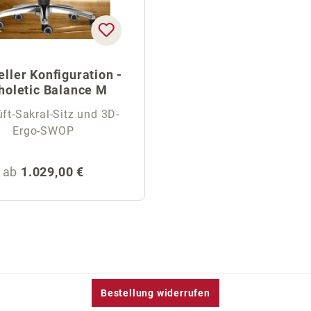
eller Konfiguration -
holetic Balance M
ft-Sakral-Sitz und 3D-
Ergo-SWOP
Regulärer Preis:
ab
1.029,00 €
Bestellung widerrufen