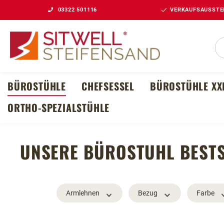
03322 501116
VERKAUFSAUSSTEL
m Hauptinhalt springen
Zur Suche springen
Zur Hauptnavigation springen
BÜROSTÜHLE
CHEFSESSEL
BÜROSTÜHLE XX
ORTHO-SPEZIALSTÜHLE
UNSERE BÜROSTUHL BEST
Armlehnen
Bezug
Farbe