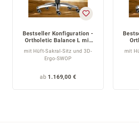
Bestseller Konfiguration -
Bests
Ortholetic Balance L mit
Ort
Kopfstütze
mit Hüft-Sakral-Sitz und 3D-
mit Hü
Ergo-SWOP
Regulärer Preis:
ab
1.169,00 €