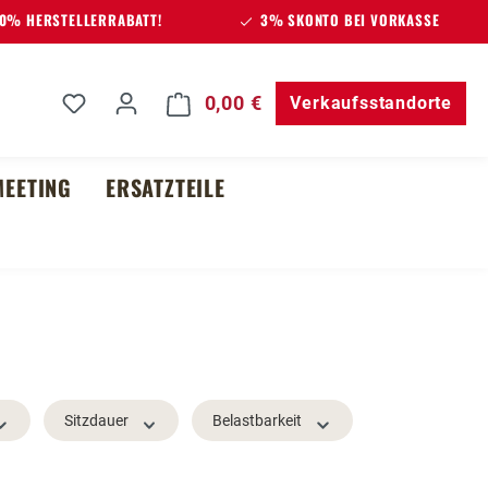
% HERSTELLERRABATT!
3% SKONTO BEI VORKASSE
Du hast 0 Produkte auf dem Merkzettel
0,00 €
Warenkorb enthält 0 Posit
Verkaufsstandorte
EETING
ERSATZTEILE
Sitzdauer
Belastbarkeit