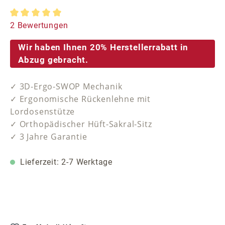
Durchschnittliche Bewertung von 5 von 5 Sternen
2 Bewertungen
Wir haben Ihnen 20% Herstellerrabatt in
Abzug gebracht.
✓ 3D-Ergo-SWOP Mechanik
✓ Ergonomische Rückenlehne mit
Lordosenstütze
✓ Orthopädischer Hüft-Sakral-Sitz
✓ 3 Jahre Garantie
Lieferzeit: 2-7 Werktage