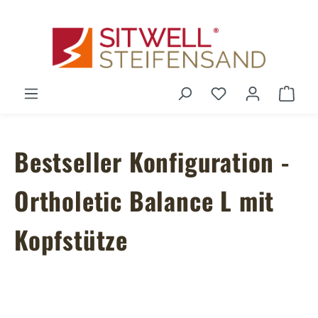
Zum Hauptinhalt springen
Du hast 0 Produ
Ware
Bestseller Konfiguration -
Ortholetic Balance L mit
Kopfstütze