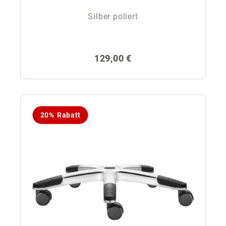
Silber poliert
Regulärer Preis:
129,00 €
20% Rabatt