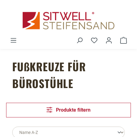
Zum Hauptinhalt springen
Du hast 0 Produ
Ware
FUßKREUZE FÜR
BÜROSTÜHLE
Produkte filtern