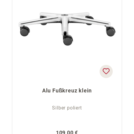
Alu Fußkreuz klein
Silber poliert
Regulärer Preis:
109,00 €