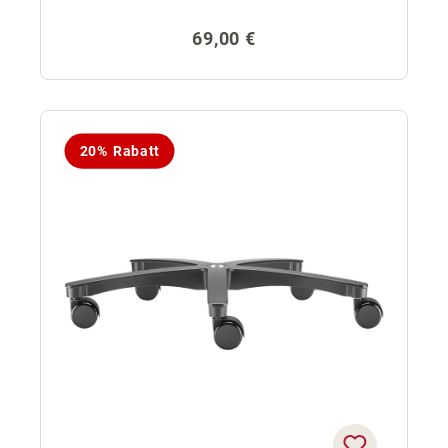
Regulärer Preis:
69,00 €
20% Rabatt