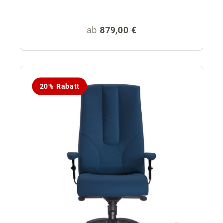
Regulärer Preis:
ab
879,00 €
20% Rabatt