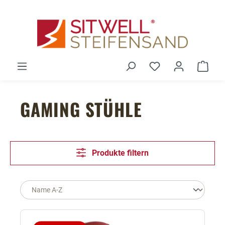
Zum Hauptinhalt springen
Du hast 0 Produ
Ware
GAMING STÜHLE
Produkte filtern