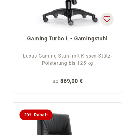
Gaming Turbo L - Gamingstuhl
Luxus Gaming Stuhl mit Kissen-Stütz-
Polsterung bis 125 kg
Regulärer Preis:
ab
869,00 €
20% Rabatt