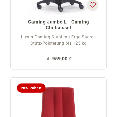
Gaming Jumbo L - Gaming
Chefsessel
Luxus Gaming Stuhl mit Ergo-Sacral-
Stütz-Polsterung bis 125 kg
Regulärer Preis:
ab
959,00 €
20% Rabatt