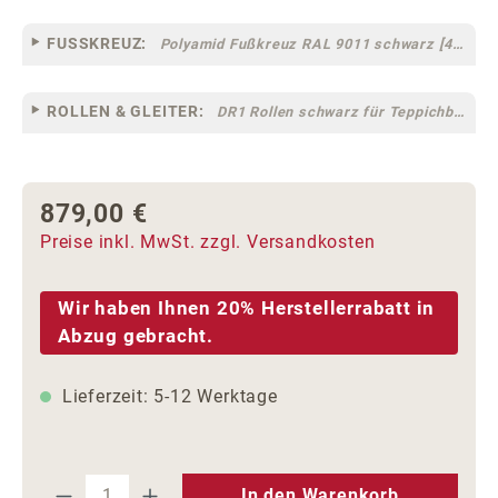
FUSSKREUZ:
Polyamid Fußkreuz RAL 9011 schwarz [44]
ROLLEN & GLEITER:
DR1 Rollen schwarz für Teppichböden [10]
879,00 €
Regulärer Preis:
Preise inkl. MwSt. zzgl. Versandkosten
Wir haben Ihnen 20% Herstellerrabatt in
Abzug gebracht.
Lieferzeit: 5-12 Werktage
Produkt Anzahl: Gib den gewünschten We
In den Warenkorb