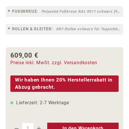
FUSSKREUZ:
Polyamid Fußkreuz RAL 9011 schwarz [44]
ROLLEN & GLEITER:
DR1 Rollen schwarz für Teppichböden [10]
609,00 €
Regulärer Preis:
Preise inkl. MwSt. zzgl. Versandkosten
Wir haben Ihnen 20% Herstellerrabatt in
Abzug gebracht.
Lieferzeit: 2-7 Werktage
Produkt Anzahl: Gib den gewünschten We
In den Warenkorb