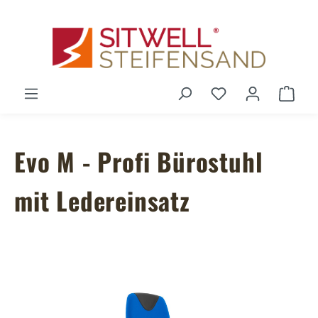
Zum Hauptinhalt springen
Du hast 0 Produ
Ware
Evo M - Profi Bürostuhl
mit Ledereinsatz
Bildergalerie überspringen