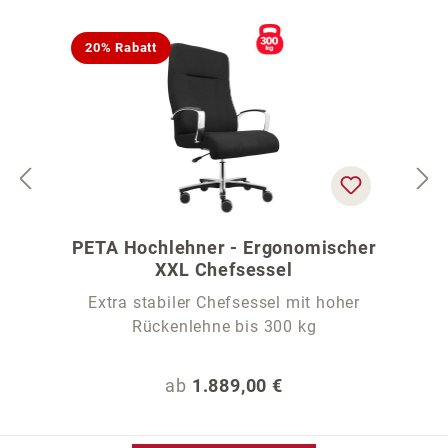
20% Rabatt
PETA Hochlehner - Ergonomischer
XXL Chefsessel
Extra stabiler Chefsessel mit hoher
Rückenlehne bis 300 kg
Regulärer Preis:
ab
1.889,00 €