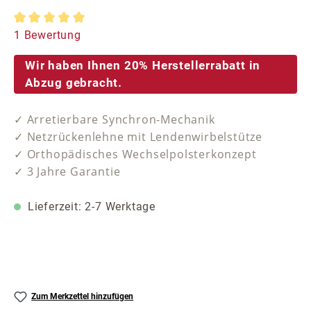
Durchschnittliche Bewertung von 5 von 5 Sternen
1 Bewertung
Wir haben Ihnen 20% Herstellerrabatt in
Abzug gebracht.
✓ Arretierbare Synchron-Mechanik
✓ Netzrückenlehne mit Lendenwirbelstütze
✓ Orthopädisches Wechselpolsterkonzept
✓ 3 Jahre Garantie
Lieferzeit: 2-7 Werktage
Zum Merkzettel hinzufügen