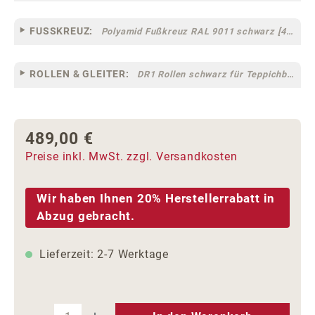
FUSSKREUZ:
Polyamid Fußkreuz RAL 9011 schwarz [44]
ROLLEN & GLEITER:
DR1 Rollen schwarz für Teppichböden [10]
489,00 €
Regulärer Preis:
Preise inkl. MwSt. zzgl. Versandkosten
Wir haben Ihnen 20% Herstellerrabatt in
Abzug gebracht.
Lieferzeit: 2-7 Werktage
Produkt Anzahl: Gib den gewünschten We