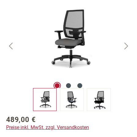
Bildergalerie überspringen
489,00 €
Regulärer Preis:
Preise inkl. MwSt. zzgl. Versandkosten