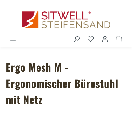
Zum Hauptinhalt springen
Du hast 0 Produ
Ware
Ergo Mesh M -
Ergonomischer Bürostuhl
mit Netz