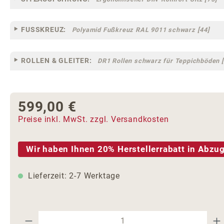
FUSSKREUZ:
Polyamid Fußkreuz RAL 9011 schwarz [44]
ROLLEN & GLEITER:
DR1 Rollen schwarz für Teppichböden [
599,00 €
Regulärer Preis:
Preise inkl. MwSt. zzgl. Versandkosten
Wir haben Ihnen 20% Herstellerrabatt in Abzug
Lieferzeit: 2-7 Werktage
Produkt Anzahl: Gib den gewünschte