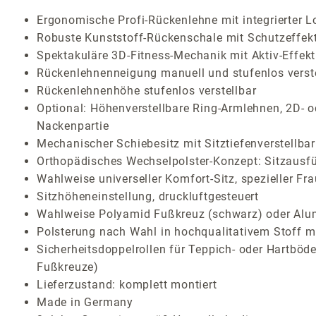
Ergonomische Profi-Rückenlehne mit integrierter L
Robuste Kunststoff-Rückenschale mit Schutzeffek
Spektakuläre 3D-Fitness-Mechanik mit Aktiv-Effekt 
Rückenlehnenneigung manuell und stufenlos verst
Rückenlehnenhöhe stufenlos verstellbar
Optional: Höhenverstellbare Ring-Armlehnen, 2D- o
Nackenpartie
Mechanischer Schiebesitz mit Sitztiefenverstellbar
Orthopädisches Wechselpolster-Konzept: Sitzausf
Wahlweise universeller Komfort-Sitz, spezieller Fr
Sitzhöheneinstellung, druckluftgesteuert
Wahlweise Polyamid Fußkreuz (schwarz) oder Alum
Polsterung nach Wahl in hochqualitativem Stoff mi
Sicherheitsdoppelrollen für Teppich- oder Hartböden
Fußkreuze)
Lieferzustand: komplett montiert
Made in Germany