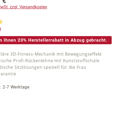
 €
reis:
 MwSt. zzgl. Versandkosten
tliche Bewertung von 5 von 5 Sternen
g
n Ihnen 20% Herstellerrabatt in Abzug gebracht.
läre 3D-Fitness-Mechanik mit Bewegungseffekt
sche Profi-Rückenlehne mit Kunststoffschale
ische Sitzlösungen speziell für die Frau
Garantie
t: 2-7 Werktage