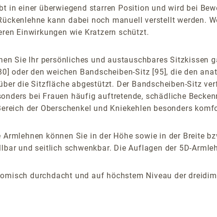
ibt in einer überwiegend starren Position und wird bei 
Rückenlehne kann dabei noch manuell verstellt werden. Wei
eren Einwirkungen wie Kratzern schützt.
n Sie Ihr persönliches und austauschbares Sitzkissen ga
 [80] oder den weichen Bandscheiben-Sitz [95], die den an
über die Sitzfläche abgestützt. Der Bandscheiben-Sitz verf
sonders bei Frauen häufig auftretende, schädliche Becken
 Bereich der Oberschenkel und Kniekehlen besonders komfor
 Armlehnen können Sie in der Höhe sowie in der Breite bz
lbar und seitlich schwenkbar. Die Auflagen der 5D-Armlehn
nomisch durchdacht und auf höchstem Niveau der dreidime