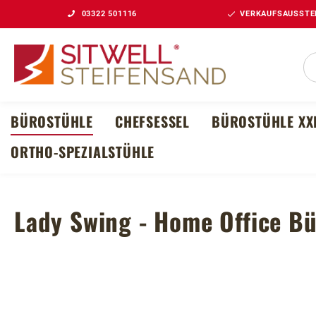
03322 501116
VERKAUFSAUSSTEL
m Hauptinhalt springen
Zur Suche springen
Zur Hauptnavigation springen
BÜROSTÜHLE
CHEFSESSEL
BÜROSTÜHLE XX
ORTHO-SPEZIALSTÜHLE
Lady Swing - Home Office Bü