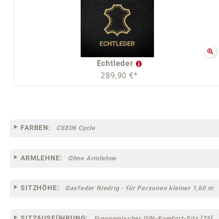
Echtleder
289,90 €*
FARBEN:
CSE06 Cycle
ARMLEHNE:
Ohne Armlehne
SITZHÖHE:
Gasfeder Niedrig - für Personen kleiner 1,60 m
SITZAUSFÜHRUNG:
Ergonomischer DIN-Komfort-Sitz [75]