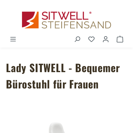
Zum Hauptinhalt springen
Du hast 0 Produ
Ware
Lady SITWELL - Bequemer
Bürostuhl für Frauen
Bildergalerie überspringen