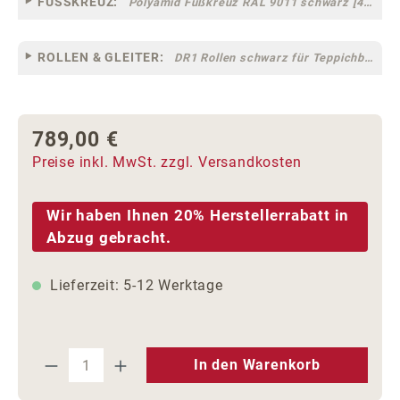
FUSSKREUZ:
Polyamid Fußkreuz RAL 9011 schwarz [44]
ROLLEN & GLEITER:
DR1 Rollen schwarz für Teppichböden [10]
789,00 €
Regulärer Preis:
Preise inkl. MwSt. zzgl. Versandkosten
Wir haben Ihnen 20% Herstellerrabatt in
Abzug gebracht.
Lieferzeit: 5-12 Werktage
Produkt Anzahl: Gib den gewünschten We
In den Warenkorb