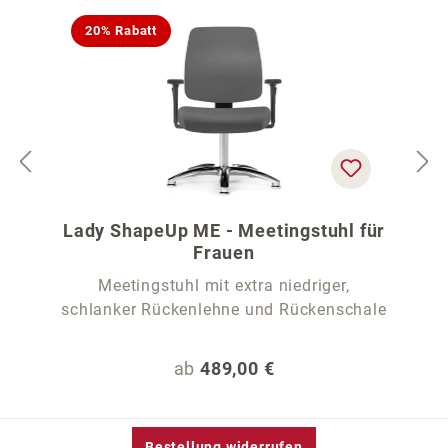
20% Rabatt
Lady ShapeUp ME - Meetingstuhl für
Frauen
Meetingstuhl mit extra niedriger,
schlanker Rückenlehne und Rückenschale
Regulärer Preis:
ab
489,00 €
Bestellung widerrufen