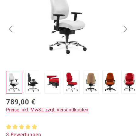
789,00 €
Regulärer Preis:
Preise inkl. MwSt. zzgl. Versandkosten
Durchschnittliche Bewertung von 5 von 5 Sternen
3 Bewertungen