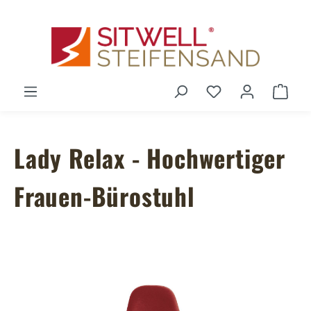
Zum Hauptinhalt springen
Du hast 0 Produ
Ware
Lady Relax - Hochwertiger
Frauen-Bürostuhl
Bildergalerie überspringen