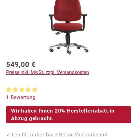
549,00 €
Regulärer Preis:
Preise inkl. MwSt. zzgl. Versandkosten
Durchschnittliche Bewertung von 5 von 5 Sternen
1 Bewertung
Wir haben Ihnen 20% Herstellerrabatt in
Abzug gebracht.
✓ Leicht bedienbare Relax-Mechanik mit