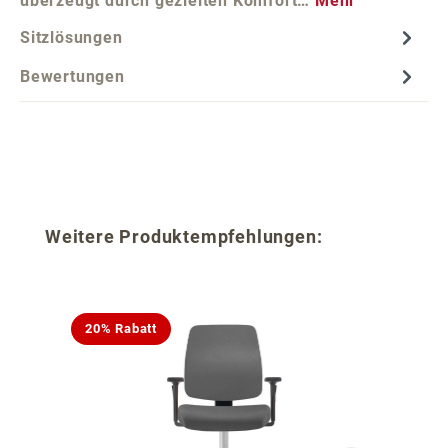
überzeugt durch gezielten Komfort…
Mehr
Sitzlösungen
Bewertungen
Produktgalerie überspringen
Weitere Produktempfehlungen:
20% Rabatt