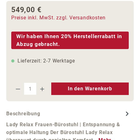
549,00 €
Regulärer Preis:
Preise inkl. MwSt. zzgl. Versandkosten
Wir haben Ihnen 20% Herstellerrabatt in
Abzug gebracht.
Lieferzeit: 2-7 Werktage
Produkt Anzahl: Gib den gewünschten We
In den Warenkorb
Beschreibung
Lady Relax Frauen-Bürostuhl | Entspannung &
optimale Haltung Der Bürostuhl Lady Relax