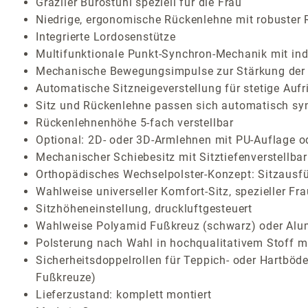
Graziler Bürostuhl speziell für die Frau
Niedrige, ergonomische Rückenlehne mit robuster
Integrierte Lordosenstütze
Multifunktionale Punkt-Synchron-Mechanik mit indi
Mechanische Bewegungsimpulse zur Stärkung der 
Automatische Sitzneigeverstellung für stetige Auf
Sitz und Rückenlehne passen sich automatisch sy
Rückenlehnenhöhe 5-fach verstellbar
Optional: 2D- oder 3D-Armlehnen mit PU-Auflage o
Mechanischer Schiebesitz mit Sitztiefenverstellbar
Orthopädisches Wechselpolster-Konzept: Sitzausf
Wahlweise universeller Komfort-Sitz, spezieller Fr
Sitzhöheneinstellung, druckluftgesteuert
Wahlweise Polyamid Fußkreuz (schwarz) oder Alum
Polsterung nach Wahl in hochqualitativem Stoff mi
Sicherheitsdoppelrollen für Teppich- oder Hartböden
Fußkreuze)
Lieferzustand: komplett montiert