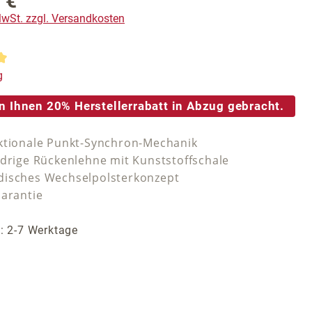
 €
reis:
 MwSt. zzgl. Versandkosten
tliche Bewertung von 5 von 5 Sternen
g
n Ihnen 20% Herstellerrabatt in Abzug gebracht.
ktionale Punkt-Synchron-Mechanik
edrige Rückenlehne mit Kunststoffschale
isches Wechselpolsterkonzept
Garantie
t: 2-7 Werktage