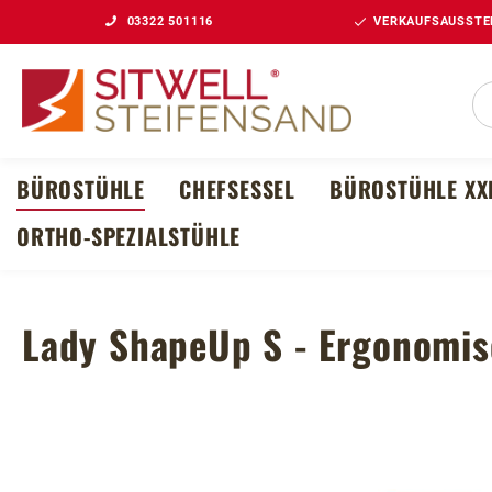
03322 501116
VERKAUFSAUSSTEL
m Hauptinhalt springen
Zur Suche springen
Zur Hauptnavigation springen
BÜROSTÜHLE
CHEFSESSEL
BÜROSTÜHLE XX
ORTHO-SPEZIALSTÜHLE
Lady ShapeUp S - Ergonomis