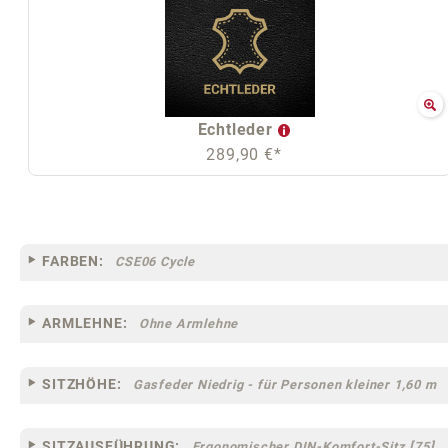
Echtleder
289,90 €*
FARBEN:
CSE06 Cycle
ARMLEHNE:
Ohne Armlehne
SITZHÖHE:
Gasfeder Niedrig - für Personen kleiner 1,60 m
SITZAUSFÜHRUNG:
Ergonomischer DIN-Komfort-Sitz [75]