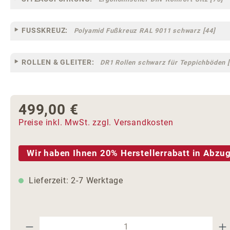
FUSSKREUZ:
Polyamid Fußkreuz RAL 9011 schwarz [44]
ROLLEN & GLEITER:
DR1 Rollen schwarz für Teppichböden [
499,00 €
Regulärer Preis:
Preise inkl. MwSt. zzgl. Versandkosten
Wir haben Ihnen 20% Herstellerrabatt in Abzug
Lieferzeit: 2-7 Werktage
Produkt Anzahl: Gib den gewünschte