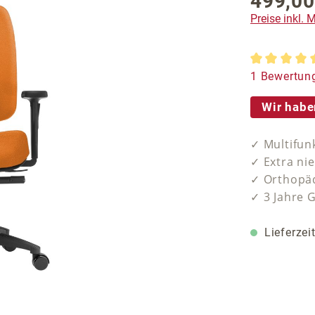
499,00
Regulärer P
Preise inkl.
Durchschnit
1 Bewertun
Wir habe
✓ Multifun
✓ Extra ni
✓ Orthopäd
✓ 3 Jahre 
Lieferzei