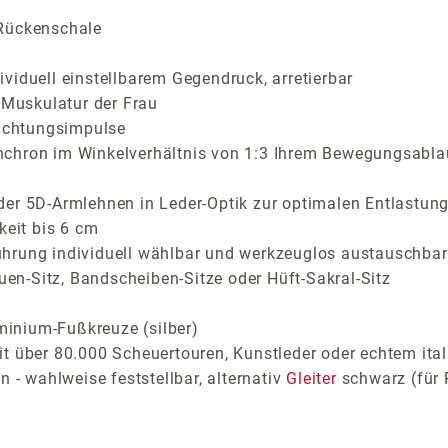
 Rückenschale
viduell einstellbarem Gegendruck, arretierbar
Muskulatur der Frau
richtungsimpulse
nchron im Winkelverhältnis von 1:3 Ihrem Bewegungsabla
der 5D-Armlehnen in Leder-Optik zur optimalen Entlastung
keit bis 6 cm
ührung individuell wählbar und werkzeuglos austauschbar
auen-Sitz, Bandscheiben-Sitze oder Hüft-Sakral-Sitz
inium-Fußkreuze (silber)
t über 80.000 Scheuertouren, Kunstleder oder echtem ital
 - wahlweise feststellbar, alternativ
Gleiter
schwarz (für 