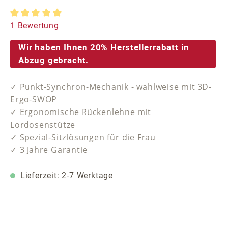
Durchschnittliche Bewertung von 5 von 5 Sternen
1 Bewertung
Wir haben Ihnen 20% Herstellerrabatt in
Abzug gebracht.
✓ Punkt-Synchron-Mechanik - wahlweise mit 3D-
Ergo-SWOP
✓ Ergonomische Rückenlehne mit
Lordosenstütze
✓ Spezial-Sitzlösungen für die Frau
✓ 3 Jahre Garantie
Lieferzeit: 2-7 Werktage