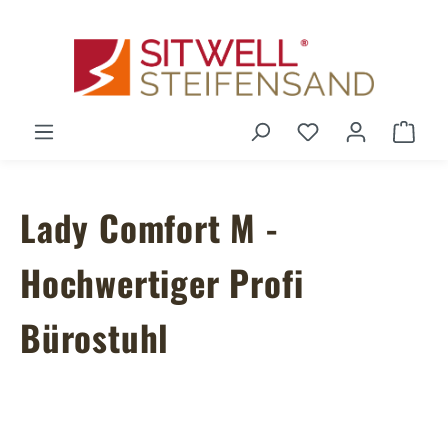
Zum Hauptinhalt springen
Du hast 0 Produ
Ware
Lady Comfort M -
Hochwertiger Profi
Bürostuhl