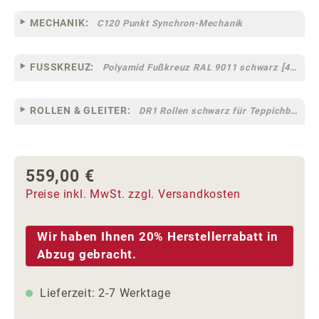
MECHANIK:
C120 Punkt Synchron-Mechanik
FUSSKREUZ:
Polyamid Fußkreuz RAL 9011 schwarz [44]
ROLLEN & GLEITER:
DR1 Rollen schwarz für Teppichböden [10]
559,00 €
Regulärer Preis:
Preise inkl. MwSt. zzgl. Versandkosten
Wir haben Ihnen 20% Herstellerrabatt in
Abzug gebracht.
Lieferzeit: 2-7 Werktage