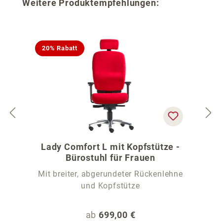
Produktgalerie überspringen
Weitere Produktempfehlungen:
20% Rabatt
Lady Comfort L mit Kopfstütze -
Bürostuhl für Frauen
Mit breiter, abgerundeter Rückenlehne
und Kopfstütze
Regulärer Preis:
ab
699,00 €