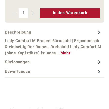
Produkt Anzahl: Gib den gewünschten We
In den Warenkorb
Beschreibung
Lady Comfort M Frauen-Bürostuhl | Ergonomisch
& vielseitig Der Damen-Drehstuhl Lady Comfort M
(ohne Kopfstütze) ist unse…
Mehr
Sitzlösungen
Bewertungen