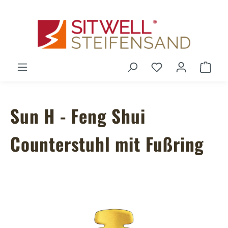
Zum Hauptinhalt springen
Du hast 0 Produ
Ware
Sun H - Feng Shui
Counterstuhl mit Fußring
Bildergalerie überspringen