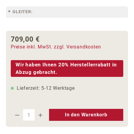
GLEITER:
709,00 €
Regulärer Preis:
Preise inkl. MwSt. zzgl. Versandkosten
Wir haben Ihnen 20% Herstellerrabatt in
Abzug gebracht.
Lieferzeit: 5-12 Werktage
Produkt Anzahl: Gib den gewünschten We
In den Warenkorb