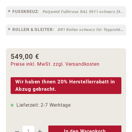
FUSSKREUZ:
Polyamid Fußkreuz RAL 9011 schwarz [44]
ROLLEN & GLEITER:
DR1 Rollen schwarz für Teppichböden [10]
549,00 €
Regulärer Preis:
Preise inkl. MwSt. zzgl. Versandkosten
Wir haben Ihnen 20% Herstellerrabatt in
Abzug gebracht.
Lieferzeit: 2-7 Werktage
Produkt Anzahl: Gib den gewünschten We
In den Warenkorb