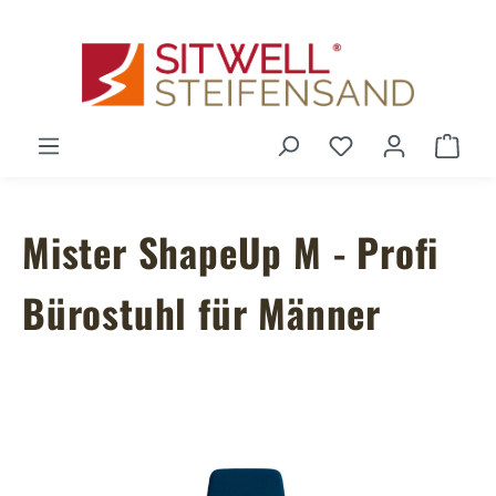
Zum Hauptinhalt springen
Du hast 0 Produ
Ware
Mister ShapeUp M - Profi
Bürostuhl für Männer
Bildergalerie überspringen