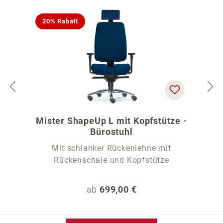
20% Rabatt
Mister ShapeUp L mit Kopfstütze -
Bürostuhl
Mit schlanker Rückenlehne mit
Rückenschale und Kopfstütze
Regulärer Preis:
ab
699,00 €