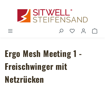
Zum Hauptinhalt springen
Du hast 0 Produ
Ware
Ergo Mesh Meeting 1 -
Freischwinger mit
Netzrücken