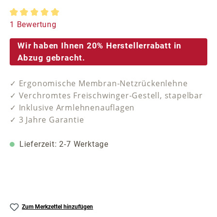
Durchschnittliche Bewertung von 5 von 5 Sternen
1 Bewertung
Wir haben Ihnen 20% Herstellerrabatt in
Abzug gebracht.
✓ Ergonomische Membran-Netzrückenlehne
✓ Verchromtes Freischwinger-Gestell, stapelbar
✓ Inklusive Armlehnenauflagen
✓ 3 Jahre Garantie
Lieferzeit: 2-7 Werktage
Zum Merkzettel hinzufügen