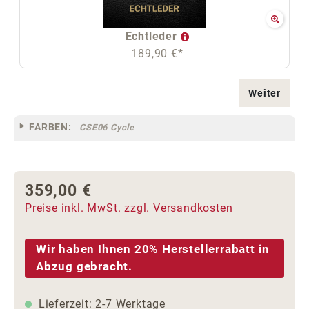
Echtleder
189,90 €*
Weiter
FARBEN:
CSE06 Cycle
359,00 €
Regulärer Preis:
Preise inkl. MwSt. zzgl. Versandkosten
Wir haben Ihnen 20% Herstellerrabatt in
Abzug gebracht.
Lieferzeit: 2-7 Werktage