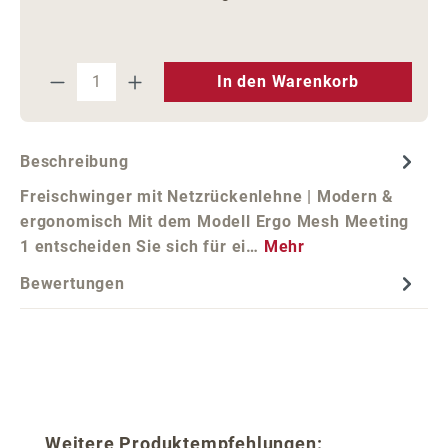
Produkt Anzahl: Gib den gewünschten We
In den Warenkorb
Beschreibung
Freischwinger mit Netzrückenlehne | Modern &
ergonomisch Mit dem Modell Ergo Mesh Meeting
1 entscheiden Sie sich für ei…
Mehr
Bewertungen
Produktgalerie überspringen
Weitere Produktempfehlungen: